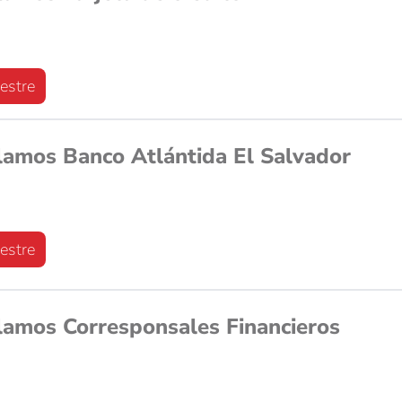
estre
lamos Banco Atlántida El Salvador
estre
lamos Corresponsales Financieros