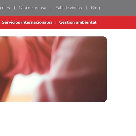
uentes
Sala de prensa
Sala de videos
Blog
Servicios internacionales
Gestion ambiental