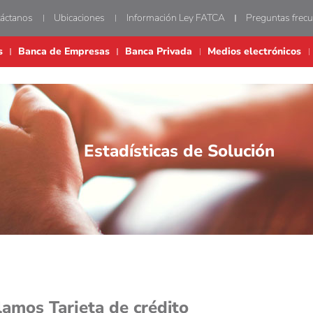
áctanos
Ubicaciones
Información Ley FATCA
Preguntas frec
s
Banca de Empresas
Banca Privada
Medios electrónicos
Estadísticas de Solución
lamos Tarjeta de crédito