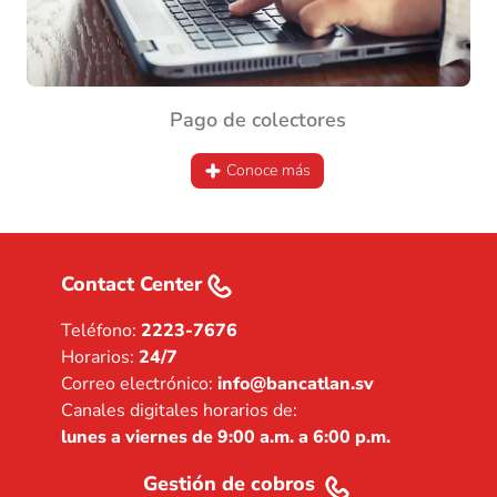
Pago de colectores
Conoce más
Contact Center
Teléfono:
2223-7676
Horarios:
24/7
Correo electrónico:
info@bancatlan.sv
Canales digitales horarios de:
lunes a viernes de 9:00 a.m. a 6:00 p.m.
Gestión de cobros