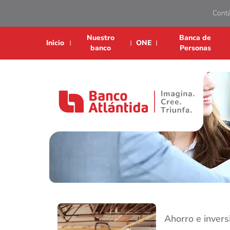
Cont
Nuestro
Banca de
Inicio
ONE
banco
Personas
Ir a la página de inicio de Banco Atlántida
Ahorro e invers