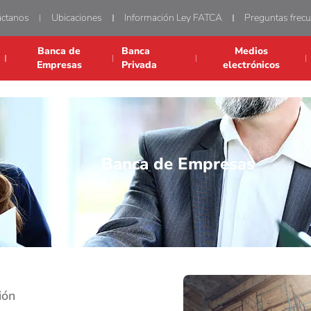
áctanos
Ubicaciones
Información Ley FATCA
Preguntas frec
Banca de
Banca
Medios
Empresas
Privada
electrónicos
Banca de Empresas
ión