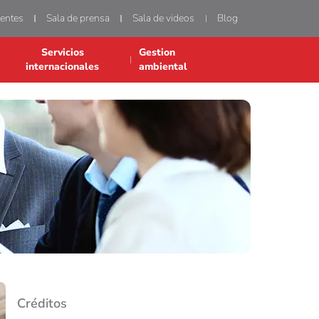
uentes
Sala de prensa
Sala de videos
Blog
Servicios
Gestion
internacionales
ambiental
Créditos