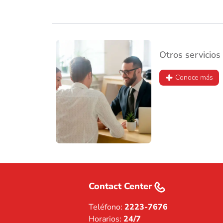
Otros servicios
Conoce más
Contact Center
Teléfono:
2223-7676
Horarios:
24/7